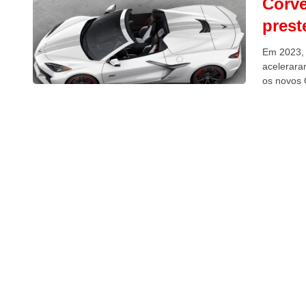
Corve
prest
Em 2023, 
acelerara
os novos 
70º...