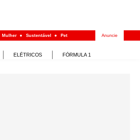
Mulher
Sustentável
Pet
Anuncie
ELÉTRICOS
FÓRMULA 1