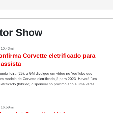
otor Show
- 10:43min
nfirma Corvette eletrificado para
 assista
unda-feira (25), a GM divulgou um vídeo no YouTube que
um modelo de Corvette eletrificado já para 2023. Haverá “um
letrificado (híbrido) disponível no próximo ano e uma versão
 elétrica...
- 16:59min