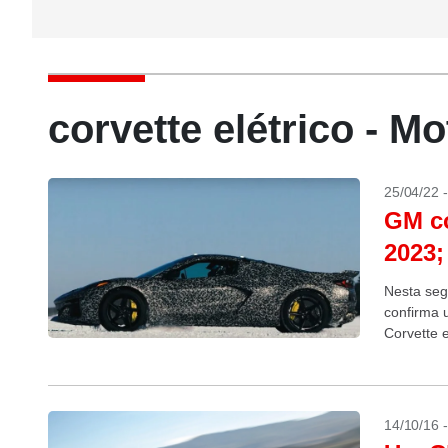
corvette elétrico - M
25/04/22 
GM co
2023;
Nesta seg
confirma 
Corvette e
totalmente
14/10/16 