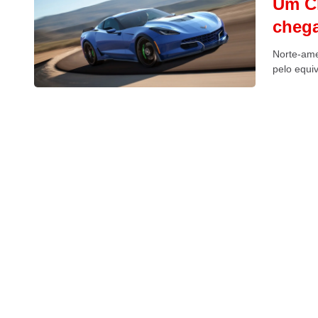
Um Ch
chega
Norte-ame
pelo equi