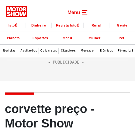
Menu
IstoÉ
Dinheiro
Revista IstoÉ
Rural
Gente
Planeta
Esportes
Menu
Mulher
Pet
Notícias
Avaliações
Colunistas
Clássicos
Mercado
Elétricos
Fórmula 1
corvette preço -
Motor Show