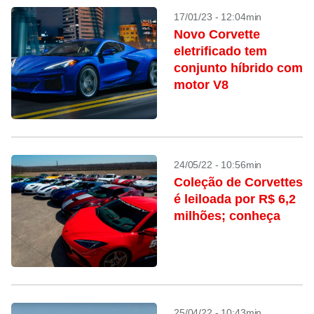
17/01/23 - 12:04min
Novo Corvette
eletrificado tem
conjunto híbrido com
motor V8
24/05/22 - 10:56min
Coleção de Corvettes
é leiloada por R$ 6,2
milhões; conheça
25/04/22 - 10:43min