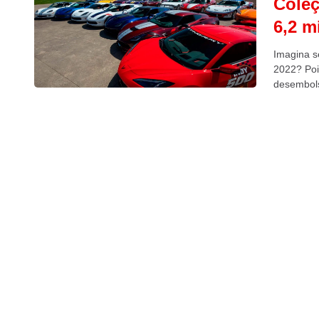
Coleç
6,2 m
Imagina s
2022? Poi
desembols