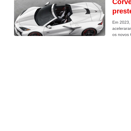
Corve
prest
Em 2023, 
acelerara
os novos 
70º...