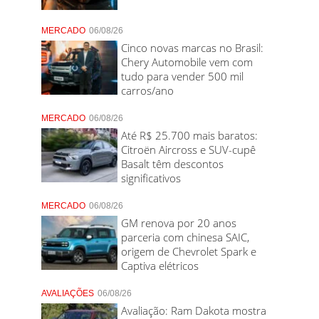
MERCADO
06/08/26
Cinco novas marcas no Brasil:
Chery Automobile vem com
tudo para vender 500 mil
carros/ano
MERCADO
06/08/26
Até R$ 25.700 mais baratos:
Citroën Aircross e SUV-cupê
Basalt têm descontos
significativos
MERCADO
06/08/26
GM renova por 20 anos
parceria com chinesa SAIC,
origem de Chevrolet Spark e
Captiva elétricos
AVALIAÇÕES
06/08/26
Avaliação: Ram Dakota mostra