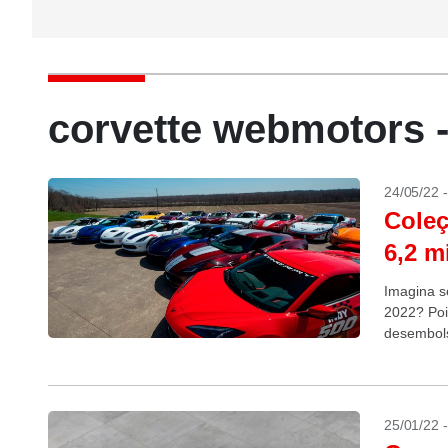
corvette webmotors 
24/05/22 
Coleç
6,2 m
Imagina s
2022? Poi
desembols
25/01/22 