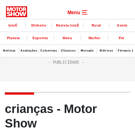
Menu
IstoÉ
Dinheiro
Revista IstoÉ
Rural
Gente
Planeta
Esportes
Menu
Mulher
Pet
Notícias
Avaliações
Colunistas
Clássicos
Mercado
Elétricos
Fórmula 1
crianças - Motor
Show