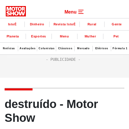
Menu
IstoÉ
Dinheiro
Revista IstoÉ
Rural
Gente
Planeta
Esportes
Menu
Mulher
Pet
Notícias
Avaliações
Colunistas
Clássicos
Mercado
Elétricos
Fórmula 1
destruído - Motor
Show