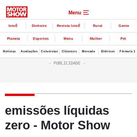
Menu
IstoÉ
Dinheiro
Revista IstoÉ
Rural
Gente
Planeta
Esportes
Menu
Mulher
Pet
Notícias
Avaliações
Colunistas
Clássicos
Mercado
Elétricos
Fórmula 1
emissões líquidas
zero - Motor Show