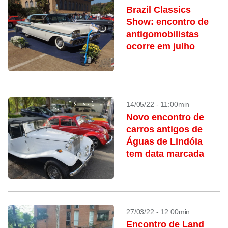
Brazil Classics
Show: encontro de
antigomobilistas
ocorre em julho
14/05/22 - 11:00min
Novo encontro de
carros antigos de
Águas de Lindóia
tem data marcada
27/03/22 - 12:00min
Encontro de Land