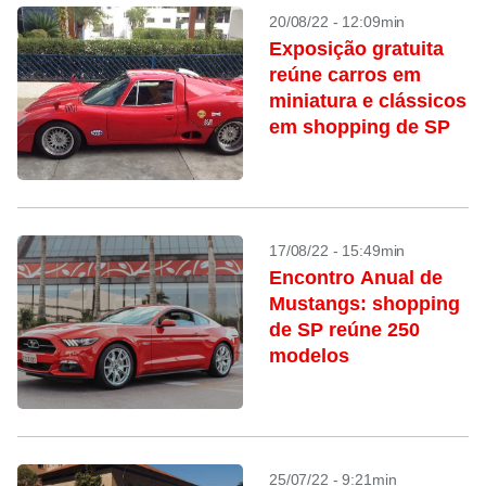
20/08/22 - 12:09min
Exposição gratuita
reúne carros em
miniatura e clássicos
em shopping de SP
17/08/22 - 15:49min
Encontro Anual de
Mustangs: shopping
de SP reúne 250
modelos
25/07/22 - 9:21min