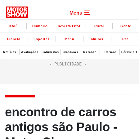
Menu
IstoÉ
Dinheiro
Revista IstoÉ
Rural
Gente
Planeta
Esportes
Menu
Mulher
Pet
Notícias
Avaliações
Colunistas
Clássicos
Mercado
Elétricos
Fórmula 1
encontro de carros
antigos são Paulo -