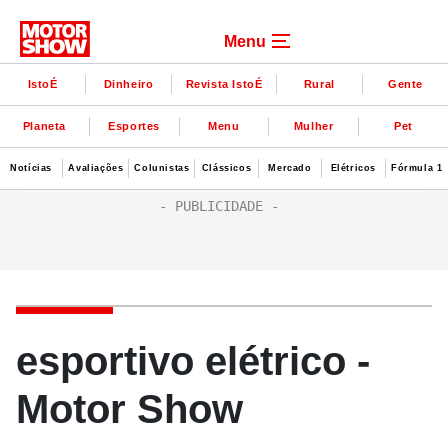
Menu
IstoÉ
Dinheiro
Revista IstoÉ
Rural
Gente
Planeta
Esportes
Menu
Mulher
Pet
Notícias
Avaliações
Colunistas
Clássicos
Mercado
Elétricos
Fórmula 1
esportivo elétrico -
Motor Show