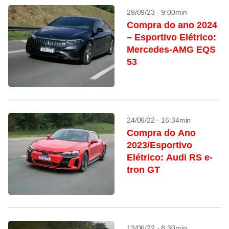
29/09/23 - 9:00min
Compra do ano 2024
– Esportivo Elétrico:
Mercedes-AMG EQS
53
24/06/22 - 16:34min
Compra do Ano
2023/Esportivo
Elétrico: Audi RS e-
tron GT
13/06/22 - 8:30min