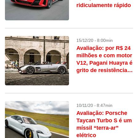
ridiculamente rápido
15/12/20 - 8:00min
Avaliação: por R$ 24
milhões e com motor
V12, Pagani Huayra é
grito de resistência
contra esportivos
elétricos
10/11/20 - 8:47min
Avaliação: Porsche
Taycan Turbo S é um
míssil “terra-ar”
elétrico