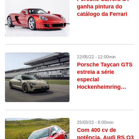
ganha pintura do
catálogo da Ferrari
22/05/22 - 12:00min
Porsche Taycan GTS
estreia a série
especial
Hockenheimring
Edition
25/03/22 - 8:00min
Com 400 cv de
potência, Audi RS Q3