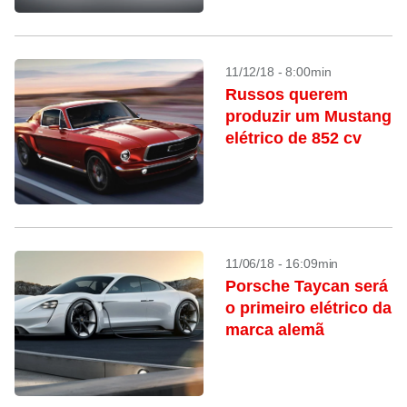
11/12/18 - 8:00min
Russos querem
produzir um Mustang
elétrico de 852 cv
11/06/18 - 16:09min
Porsche Taycan será
o primeiro elétrico da
marca alemã