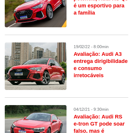
é um esportivo para
a família
19/02/22 - 8:00min
Avaliação: Audi A3
entrega dirigibilidade
e consumo
irretocáveis
04/12/21 - 9:30min
Avaliação: Audi RS
e-tron GT pode soar
falso, mas é