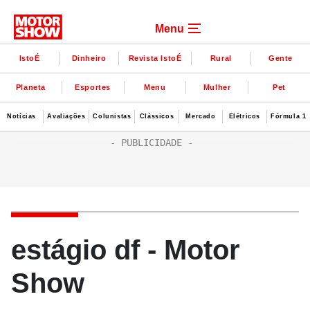
Menu
IstoÉ
Dinheiro
Revista IstoÉ
Rural
Gente
Planeta
Esportes
Menu
Mulher
Pet
Notícias
Avaliações
Colunistas
Clássicos
Mercado
Elétricos
Fórmula 1
estágio df - Motor
Show