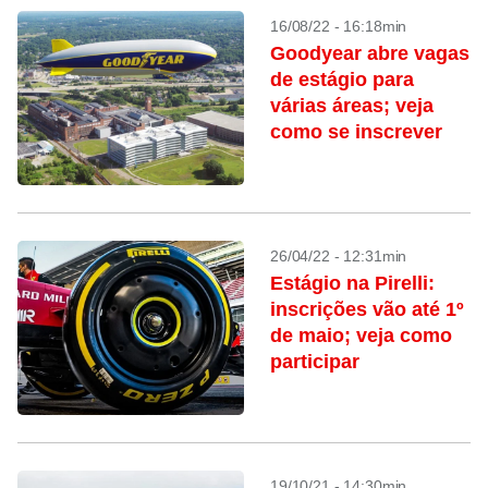
16/08/22 - 16:18min
Goodyear abre vagas
de estágio para
várias áreas; veja
como se inscrever
26/04/22 - 12:31min
Estágio na Pirelli:
inscrições vão até 1º
de maio; veja como
participar
19/10/21 - 14:30min