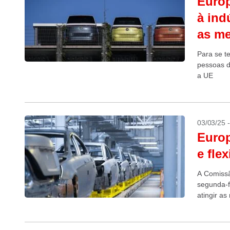
Europ
à ind
as m
Para se t
pessoas d
a UE
03/03/25 
Europ
e fle
A Comissã
segunda-f
atingir a