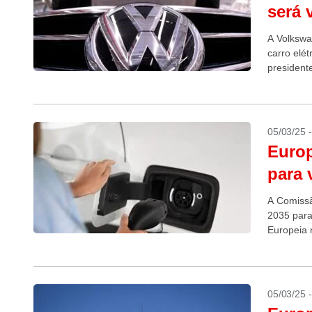
será 
A Volkswa
carro elé
president
alemã prec
05/03/25 
Euro
para 
A Comissã
2035 para
Europeia 
o...
05/03/25 