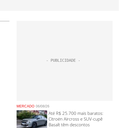
MERCADO
06/08/26
Até R$ 25.700 mais baratos:
Citroën Aircross e SUV-cupê
Basalt têm descontos