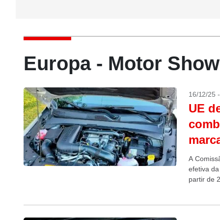
Europa - Motor Show
16/12/25 
UE de
comb
marc
A Comissão
efetiva d
partir de
veículos n