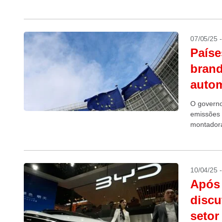
07/05/25 
Paíse
brand
auto
O governo
emissões 
montadora
multas....
10/04/25 
Após 
discu
setor