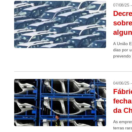
07/08/25 
Decre
sobre
algun
A União E
dias por 
prevendo 
peças aut
04/06/25 
Fábri
fecha
da Ch
As empres
terras ra