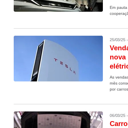
Em pauta 
cooperaçã
25/03/25 
Venda
nova
elétr
As vendas
mês conse
por carro
Tesla, um.
06/03/25 
Carro