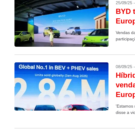
25/09/25 
BYD t
Euro
Vendas d
participa
08/09/25 
Híbri
venda
Euro
'Estamos 
disse a vi