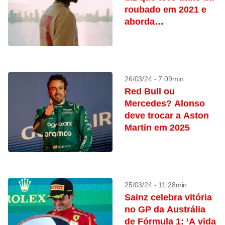
roubado em 2021 e
aborda
aposentadoria
26/03/24 - 7:09min
Red Bull ou
Mercedes? Alonso
deve trocar a Aston
Martin em 2025
25/03/24 - 11:28min
Sainz celebra vitória
no GP da Austrália
de Fórmula 1: ‘A vida