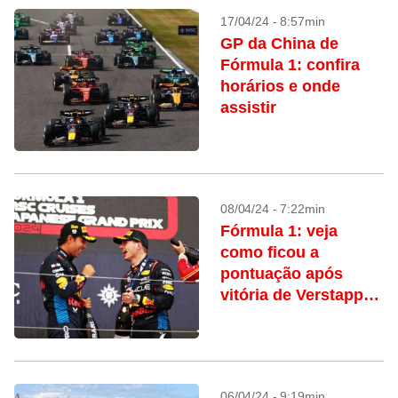
17/04/24 - 8:57min
GP da China de
Fórmula 1: confira
horários e onde
assistir
08/04/24 - 7:22min
Fórmula 1: veja
como ficou a
pontuação após
vitória de Verstappen
em Suzuka
06/04/24 - 9:19min