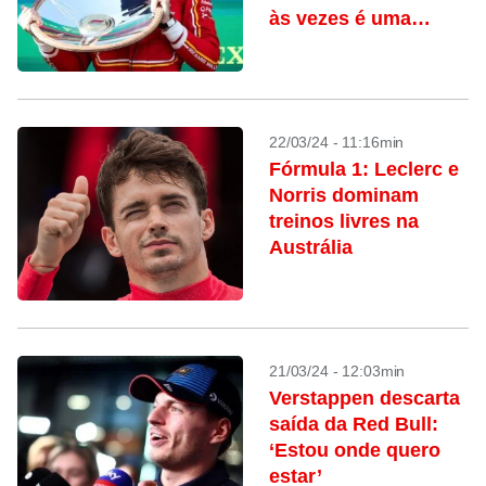
às vezes é uma
loucura’
22/03/24 - 11:16min
Fórmula 1: Leclerc e
Norris dominam
treinos livres na
Austrália
21/03/24 - 12:03min
Verstappen descarta
saída da Red Bull:
‘Estou onde quero
estar’