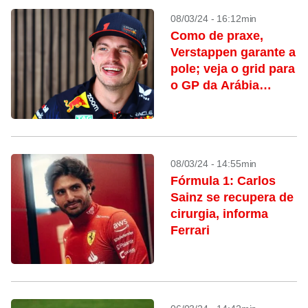
08/03/24 - 16:12min
Como de praxe,
Verstappen garante a
pole; veja o grid para
o GP da Arábia
Saudita
08/03/24 - 14:55min
Fórmula 1: Carlos
Sainz se recupera de
cirurgia, informa
Ferrari