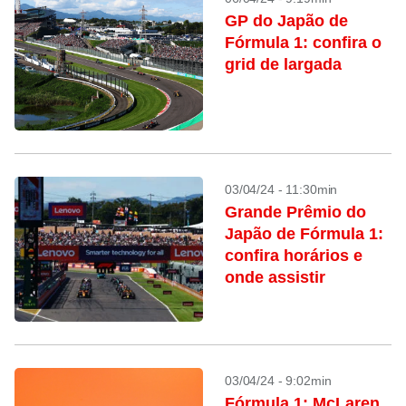
GP do Japão de
Fórmula 1: confira o
grid de largada
03/04/24 - 11:30min
Grande Prêmio do
Japão de Fórmula 1:
confira horários e
onde assistir
03/04/24 - 9:02min
Fórmula 1: McLaren