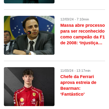
12/03/24 - 7:10min
Massa abre processo
para ser reconhecido
como campeão da F1
de 2008: ‘Injustiça
histórica’
11/03/24 - 13:17min
Chefe da Ferrari
aprova estreia de
Bearman:
‘Fantástico’