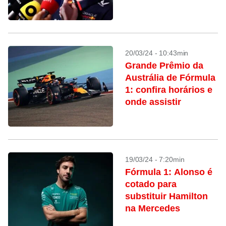
20/03/24 - 10:43min
Grande Prêmio da
Austrália de Fórmula
1: confira horários e
onde assistir
19/03/24 - 7:20min
Fórmula 1: Alonso é
cotado para
substituir Hamilton
na Mercedes