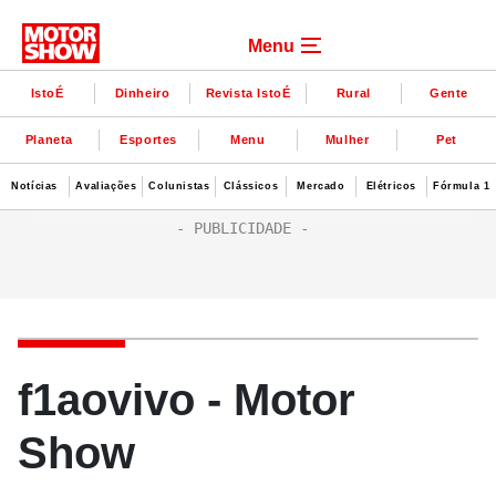
Menu
IstoÉ
Dinheiro
Revista IstoÉ
Rural
Gente
Planeta
Esportes
Menu
Mulher
Pet
Notícias
Avaliações
Colunistas
Clássicos
Mercado
Elétricos
Fórmula 1
f1aovivo - Motor
Show