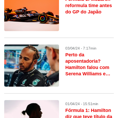
reformula time antes
do GP do Japão
03/04/24 - 7:17min
Perto da
aposentadoria?
Hamilton falou com
Serena Williams e
Michael Jordan
sobre o tema
01/04/24 - 15:51min
Fórmula 1: Hamilton
diz que teve título da