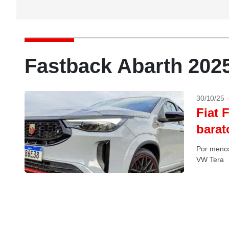
Fastback Abarth 202
30/10/25 
Fiat 
barat
Por menos
VW Tera