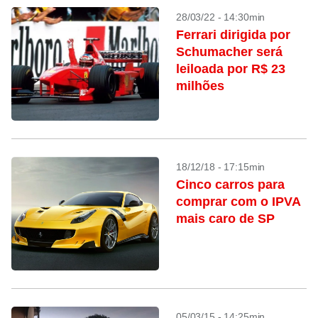
28/03/22 - 14:30min
Ferrari dirigida por
Schumacher será
leiloada por R$ 23
milhões
18/12/18 - 17:15min
Cinco carros para
comprar com o IPVA
mais caro de SP
05/03/15 - 14:25min