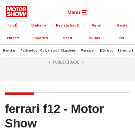
Menu
IstoÉ
Dinheiro
Revista IstoÉ
Rural
Gente
Planeta
Esportes
Menu
Mulher
Pet
Notícias
Avaliações
Colunistas
Clássicos
Mercado
Elétricos
Fórmula 1
ferrari f12 - Motor
Show