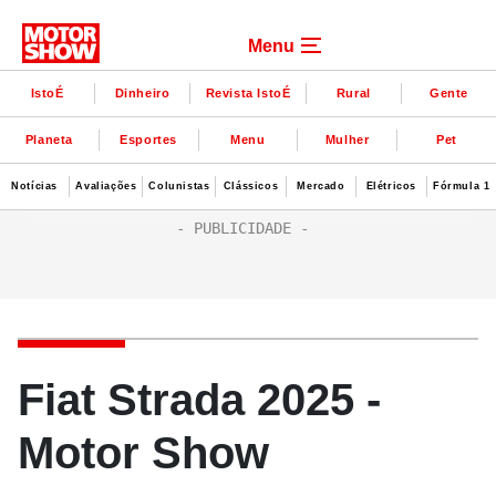
Menu
IstoÉ
Dinheiro
Revista IstoÉ
Rural
Gente
Planeta
Esportes
Menu
Mulher
Pet
Notícias
Avaliações
Colunistas
Clássicos
Mercado
Elétricos
Fórmula 1
Fiat Strada 2025 -
Motor Show