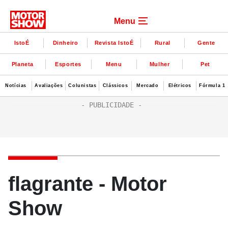
Menu
IstoÉ
Dinheiro
Revista IstoÉ
Rural
Gente
Planeta
Esportes
Menu
Mulher
Pet
Notícias
Avaliações
Colunistas
Clássicos
Mercado
Elétricos
Fórmula 1
flagrante - Motor
Show