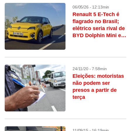
06/05/26 - 12:13min
Renault 5 E-Tech é
flagrado no Brasil;
elétrico seria rival de
BYD Dolphin Mini e
Geely EX2
24/11/20 - 7:58min
Eleições: motoristas
não podem ser
presos a partir de
terça
11/09/15 - 16:19min