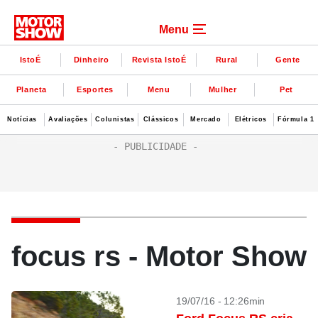
Menu
IstoÉ
Dinheiro
Revista IstoÉ
Rural
Gente
Planeta
Esportes
Menu
Mulher
Pet
Notícias
Avaliações
Colunistas
Clássicos
Mercado
Elétricos
Fórmula 1
focus rs - Motor Show
19/07/16 - 12:26min