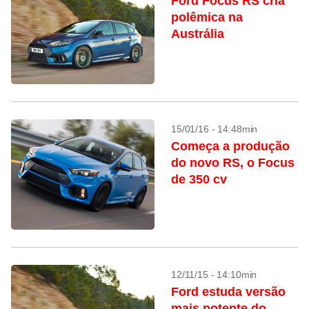
Ford Focus RS cria
polêmica na
Austrália
15/01/16 - 14:48min
Começa a produção
do novo RS, o Focus
de 350 cv
12/11/15 - 14:10min
Ford estuda versão
mais potente do