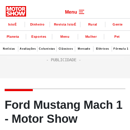
Menu
IstoÉ
Dinheiro
Revista IstoÉ
Rural
Gente
Planeta
Esportes
Menu
Mulher
Pet
Notícias
Avaliações
Colunistas
Clássicos
Mercado
Elétricos
Fórmula 1
Ford Mustang Mach 1
- Motor Show