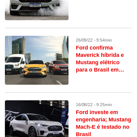
26/09/22 - 9:54min
Ford confirma
Maverick híbrida e
Mustang elétrico
para o Brasil em
2023
16/08/22 - 9:25min
Ford investe em
engenharia; Mustang
Mach-E é testado no
Brasil