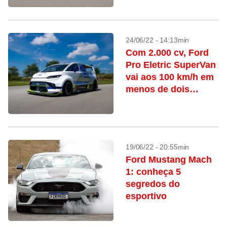
24/06/22 - 14:13min
Com 2.000 cv, Ford
Pro Eletric SuperVan
vai aos 100 km/h em
menos de dois
segundos
19/06/22 - 20:55min
Ford Mustang Mach
1: conheça 5
segredos do
esportivo