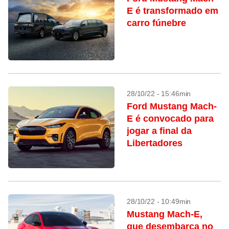
E é transformado em
carro fúnebre
28/10/22 - 15:46min
Ford Mustang Mach-
E é convocado para
jogar a final da
Libertadores
28/10/22 - 10:49min
Mustang Mach-E,
que desembarca no