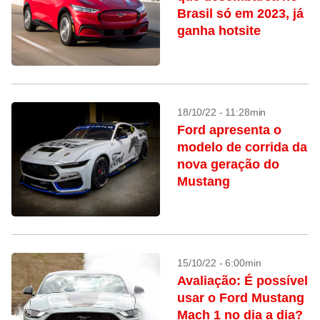
Brasil só em 2023, já
ganha hotsite
18/10/22 - 11:28min
Ford apresenta o
modelo de corrida da
nova geração do
Mustang
15/10/22 - 6:00min
Avaliação: É possível
usar o Ford Mustang
Mach 1 no dia a dia?