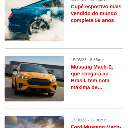
Cupê esportivo mais
vendido do mundo
completa 59 anos
15/03/23 - 8:55min
Mustang Mach-E,
que chegará ao
Brasil, tem nota
máxima de
segurança
17/01/23 - 12:00min
Ford Mustang Mach-