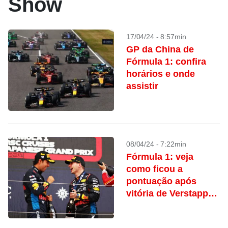
Show
17/04/24 - 8:57min
GP da China de
Fórmula 1: confira
horários e onde
assistir
08/04/24 - 7:22min
Fórmula 1: veja
como ficou a
pontuação após
vitória de Verstappen
em Suzuka