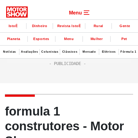
Menu
IstoÉ
Dinheiro
Revista IstoÉ
Rural
Gente
Planeta
Esportes
Menu
Mulher
Pet
Notícias
Avaliações
Colunistas
Clássicos
Mercado
Elétricos
Fórmula 1
formula 1
construtores - Motor