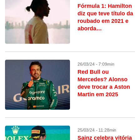
Fórmula 1: Hamilton
diz que teve título da
roubado em 2021 e
aborda
aposentadoria
26/03/24 - 7:09min
Red Bull ou
Mercedes? Alonso
deve trocar a Aston
Martin em 2025
25/03/24 - 11:28min
Sainz celebra vitória