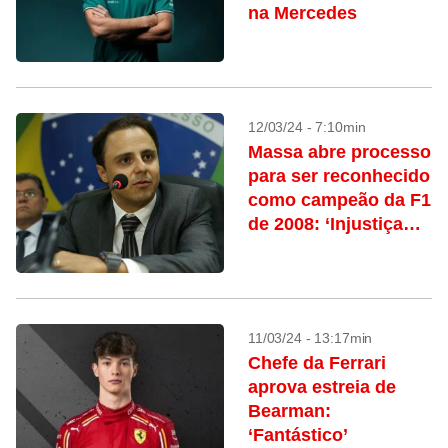
na Mercedes
12/03/24 - 7:10min
Massa abre processo
para ser reconhecido
como campeão da F1
de 2008: ‘Injustiça
histórica’
11/03/24 - 13:17min
Chefe da Ferrari
aprova estreia de
Bearman:
‘Fantástico’