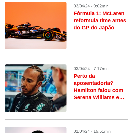
03/04/24 - 9:02min
Fórmula 1: McLaren
reformula time antes
do GP do Japão
03/04/24 - 7:17min
Perto da
aposentadoria?
Hamilton falou com
Serena Williams e
Michael Jordan
sobre o tema
01/04/24 - 15:51min