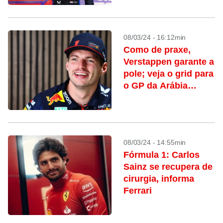
08/03/24 - 16:12min
Como de praxe,
Verstappen garante a
pole; veja o grid para
o GP da Arábia
Saudita
08/03/24 - 14:55min
Fórmula 1: Carlos
Sainz se recupera de
cirurgia, informa
Ferrari