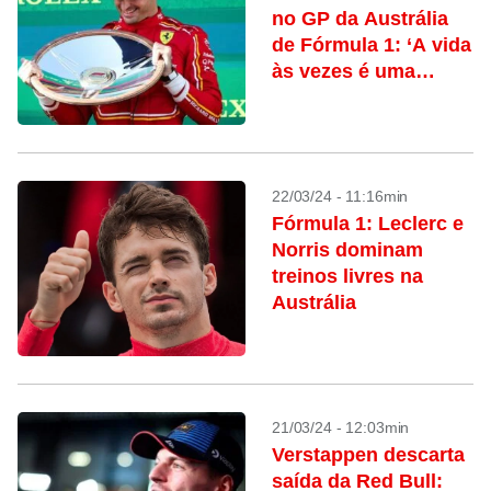
no GP da Austrália
de Fórmula 1: ‘A vida
às vezes é uma
loucura’
22/03/24 - 11:16min
Fórmula 1: Leclerc e
Norris dominam
treinos livres na
Austrália
21/03/24 - 12:03min
Verstappen descarta
saída da Red Bull: