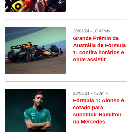
20/03/24 - 10:43min
Grande Prêmio da
Austrália de Fórmula
1: confira horários e
onde assistir
19/03/24 - 7:20min
Fórmula 1: Alonso é
cotado para
substituir Hamilton
na Mercedes