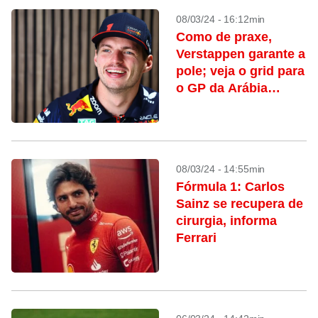
08/03/24 - 16:12min
Como de praxe,
Verstappen garante a
pole; veja o grid para
o GP da Arábia
Saudita
08/03/24 - 14:55min
Fórmula 1: Carlos
Sainz se recupera de
cirurgia, informa
Ferrari