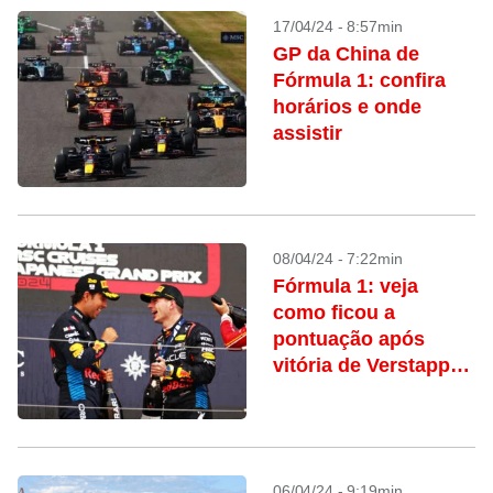
17/04/24 - 8:57min
GP da China de
Fórmula 1: confira
horários e onde
assistir
08/04/24 - 7:22min
Fórmula 1: veja
como ficou a
pontuação após
vitória de Verstappen
em Suzuka
06/04/24 - 9:19min