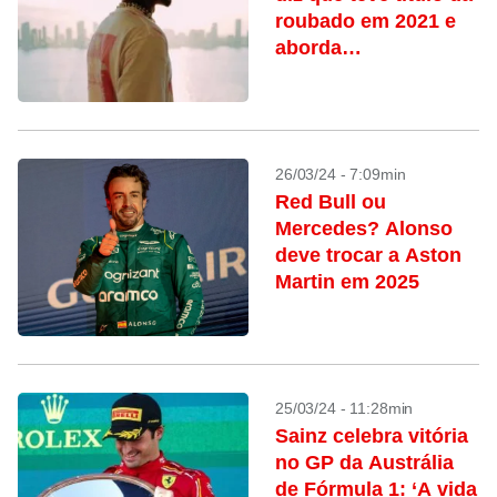
roubado em 2021 e
aborda
aposentadoria
26/03/24 - 7:09min
Red Bull ou
Mercedes? Alonso
deve trocar a Aston
Martin em 2025
25/03/24 - 11:28min
Sainz celebra vitória
no GP da Austrália
de Fórmula 1: ‘A vida