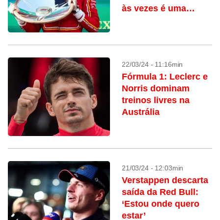
às vezes é uma
loucura’
22/03/24 - 11:16min
Fórmula 1: Leclerc e
Norris dominam
treinos livres na
Austrália
21/03/24 - 12:03min
Verstappen descarta
saída da Red Bull:
‘Estou onde quero
estar’