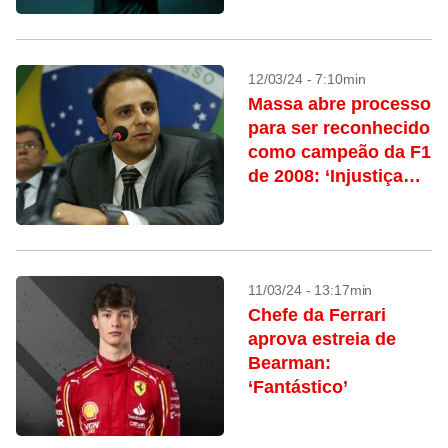
12/03/24 - 7:10min
Massa abre processo
para ser reconhecido
como campeão da F1
de 2008: ‘Injustiça
histórica’
11/03/24 - 13:17min
Chefe da Ferrari
aprova estreia de
Bearman:
‘Fantástico’