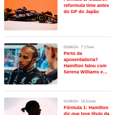
reformula time antes
do GP do Japão
03/04/24 - 7:17min
Perto da
aposentadoria?
Hamilton falou com
Serena Williams e
Michael Jordan
sobre o tema
01/04/24 - 15:51min
Fórmula 1: Hamilton
diz que teve título da