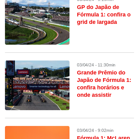
GP do Japão de
Fórmula 1: confira o
grid de largada
03/04/24 - 11:30min
Grande Prêmio do
Japão de Fórmula 1:
confira horários e
onde assistir
03/04/24 - 9:02min
Fórmula 1: McLaren