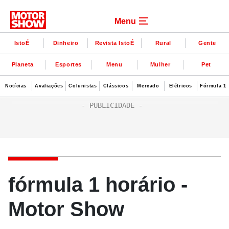
Menu
IstoÉ
Dinheiro
Revista IstoÉ
Rural
Gente
Planeta
Esportes
Menu
Mulher
Pet
Notícias
Avaliações
Colunistas
Clássicos
Mercado
Elétricos
Fórmula 1
fórmula 1 horário -
Motor Show