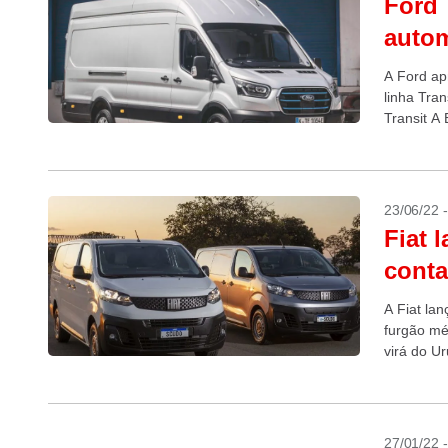
Ford 
autom
A Ford apr
linha Tran
Transit A 
do...
23/06/22 
Fiat 
conta
A Fiat lan
furgão mé
virá do Ur
27/01/22 