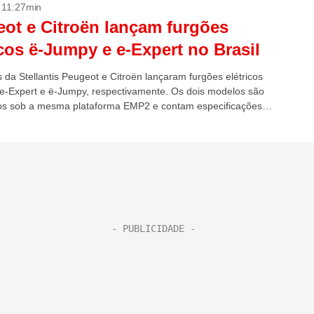
- 11:27min
ot e Citroën lançam furgões
icos ë-Jumpy e e-Expert no Brasil
 da Stellantis Peugeot e Citroën lançaram furgões elétricos
, e-Expert e ë-Jumpy, respectivamente. Os dois modelos são
os sob a mesma plataforma EMP2 e contam especificações
es. Pessoas habilitadas com a...