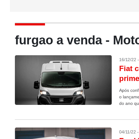
furgao a venda - Mo
16/12/22 
Fiat 
prime
Após conf
o lançame
do ano qu
04/11/22 