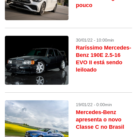
pouco
30/01/22 - 10:00min
Raríssimo Mercedes-
Benz 190E 2.5-16
EVO II está sendo
leiloado
19/01/22 - 0:00min
Mercedes-Benz
apresenta o novo
Classe C no Brasil