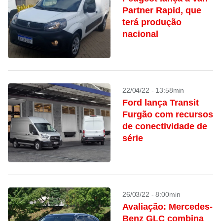
Partner Rapid, que
terá produção
nacional
22/04/22 - 13:58min
Ford lança Transit
Furgão com recursos
de conectividade de
série
26/03/22 - 8:00min
Avaliação: Mercedes-
Benz GLC combina