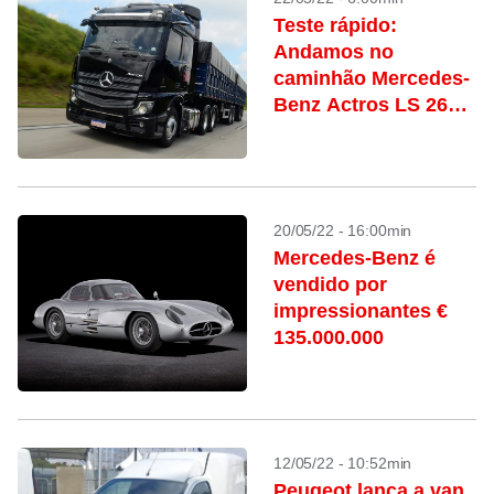
Teste rápido:
Andamos no
caminhão Mercedes-
Benz Actros LS 2653
6×4
20/05/22 - 16:00min
Mercedes-Benz é
vendido por
impressionantes €
135.000.000
12/05/22 - 10:52min
Peugeot lança a van