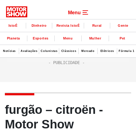
Menu
IstoÉ
Dinheiro
Revista IstoÉ
Rural
Gente
Planeta
Esportes
Menu
Mulher
Pet
Notícias
Avaliações
Colunistas
Clássicos
Mercado
Elétricos
Fórmula 1
furgão – citroën -
Motor Show