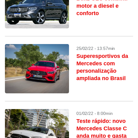
motor a diesel e
conforto
25/02/22 - 13:57min
Superesportivos da
Mercedes com
personalização
ampliada no Brasil
01/02/22 - 8:00min
Teste rápido: novo
Mercedes Classe C
anda muito e gasta