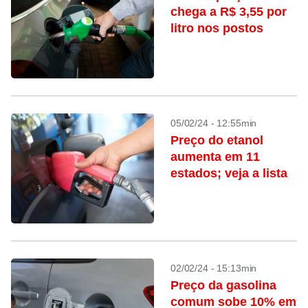
chega a R$ 3,55 por
litro nos postos
05/02/24 - 12:55min
Preço do etanol
aumenta em 11
estados; veja a lista
02/02/24 - 15:13min
Preço da gasolina
comum sobe 10% em