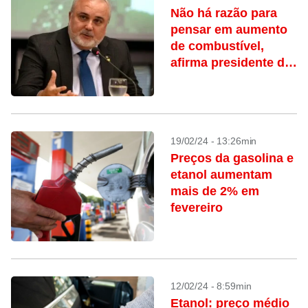
Não há razão para
pensar em aumento
de combustível,
afirma presidente do
Petrobras
19/02/24 - 13:26min
Preços da gasolina e
etanol aumentam
mais de 2% em
fevereiro
12/02/24 - 8:59min
Etanol: preço médio