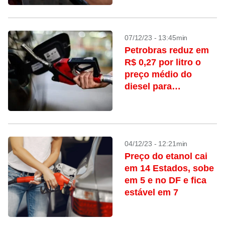
07/12/23 - 13:45min
Petrobras reduz em
R$ 0,27 por litro o
preço médio do
diesel para
distribuidoras
04/12/23 - 12:21min
Preço do etanol cai
em 14 Estados, sobe
em 5 e no DF e fica
estável em 7