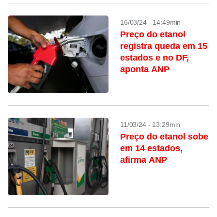
16/03/24 - 14:49min
Preço do etanol
registra queda em 15
estados e no DF,
aponta ANP
11/03/24 - 13:29min
Preço do etanol sobe
em 14 estados,
afirma ANP