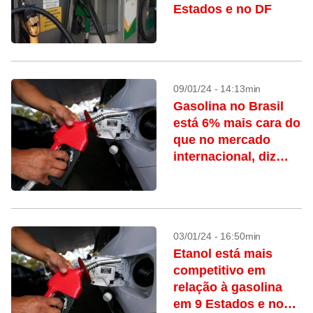
Estados e no DF
09/01/24 - 14:13min
Gasolina no Brasil
está 6% mais cara do
que no mercado
internacional, diz
Cbie
03/01/24 - 16:50min
Etanol está mais
competitivo em
relação à gasolina
em 9 Estados e no