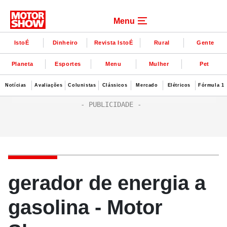
Menu
IstoÉ
Dinheiro
Revista IstoÉ
Rural
Gente
Planeta
Esportes
Menu
Mulher
Pet
Notícias
Avaliações
Colunistas
Clássicos
Mercado
Elétricos
Fórmula 1
gerador de energia a
gasolina - Motor