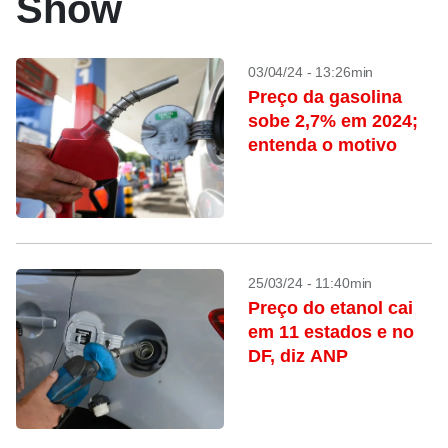
Show
03/04/24 - 13:26min
Preço da gasolina
sobe 2,7% em 2024;
entenda o motivo
25/03/24 - 11:40min
Preço do etanol cai
em 11 estados e no
DF, diz ANP