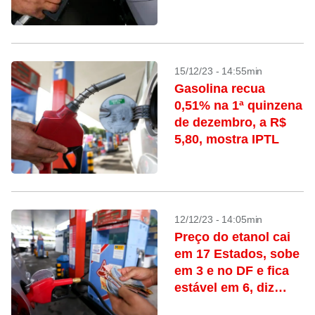
DF, diz ANP
15/12/23 - 14:55min
Gasolina recua
0,51% na 1ª quinzena
de dezembro, a R$
5,80, mostra IPTL
12/12/23 - 14:05min
Preço do etanol cai
em 17 Estados, sobe
em 3 e no DF e fica
estável em 6, diz
ANP