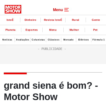
Menu
IstoÉ
Dinheiro
Revista IstoÉ
Rural
Gente
Planeta
Esportes
Menu
Mulher
Pet
Notícias
Avaliações
Colunistas
Clássicos
Mercado
Elétricos
Fórmula 1
grand siena é bom? -
Motor Show