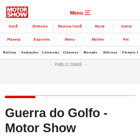
Menu
IstoÉ
Dinheiro
Revista IstoÉ
Rural
Gente
Planeta
Esportes
Menu
Mulher
Pet
Notícias
Avaliações
Colunistas
Clássicos
Mercado
Elétricos
Fórmula 1
Guerra do Golfo -
Motor Show