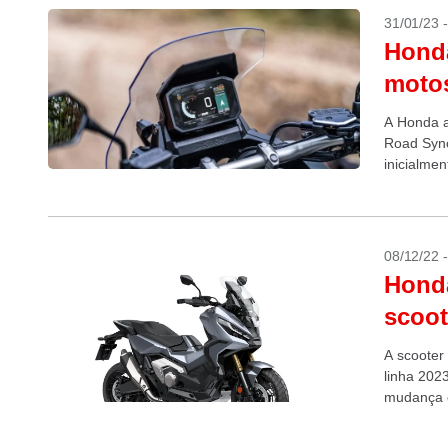
31/01/23 
Honda
motos
A Honda a
Road Sync
inicialme
com a...
08/12/22 
Honda
scoot
A scooter
linha 2023
mudança é