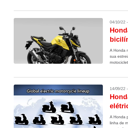
04/10/22 
Honda
bicil
A Honda r
sua estrei
motociclet
14/09/22 
Honda
elétr
A Honda p
linha de 