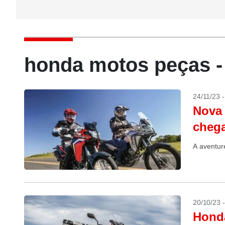
honda motos peças 
24/11/23 
Nova
chega
A aventur
20/10/23 
Honda