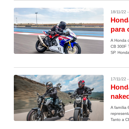
18/11/22 
Honda
para 
A Honda c
CB 300F T
SP. Honda
17/11/22 
Honda
nake
A família
represent
Tanto a C