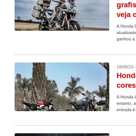
grafi
veja 
A Honda C
atualizado
ganhou a 
18/09/23 
Hond
cores
A Honda l
entanto, 
entrada é
fosco,...