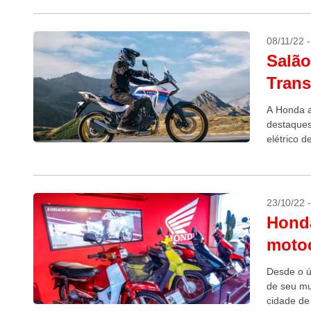
08/11/22 
Salão
Trans
A Honda a
destaques
elétrico 
acima, a..
23/10/22 
Hond
motoc
Desde o ú
de seu mu
cidade de 