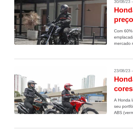
30/08/23 
Honda
preç
Com 60% d
emplacada
mercado n
a...
23/08/23 
Hond
cores
A Honda l
seu portf
ABS (verm