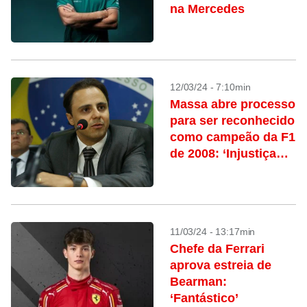
na Mercedes
12/03/24 - 7:10min
Massa abre processo
para ser reconhecido
como campeão da F1
de 2008: ‘Injustiça
histórica’
11/03/24 - 13:17min
Chefe da Ferrari
aprova estreia de
Bearman:
‘Fantástico’