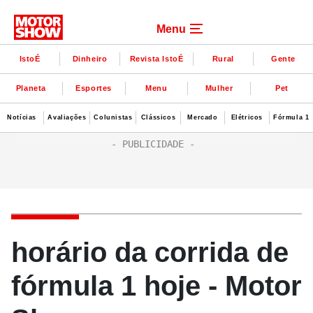
Menu
IstoÉ
Dinheiro
Revista IstoÉ
Rural
Gente
Planeta
Esportes
Menu
Mulher
Pet
Notícias
Avaliações
Colunistas
Clássicos
Mercado
Elétricos
Fórmula 1
horário da corrida de
fórmula 1 hoje - Motor