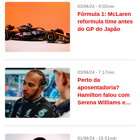
03/04/24 - 9:02min
Fórmula 1: McLaren
reformula time antes
do GP do Japão
03/04/24 - 7:17min
Perto da
aposentadoria?
Hamilton falou com
Serena Williams e
Michael Jordan
sobre o tema
01/04/24 - 15:51min