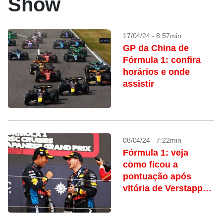
Show
17/04/24 - 8:57min
GP da China de
Fórmula 1: confira
horários e onde
assistir
08/04/24 - 7:22min
Fórmula 1: veja
como ficou a
pontuação após
vitória de Verstappen
em Suzuka