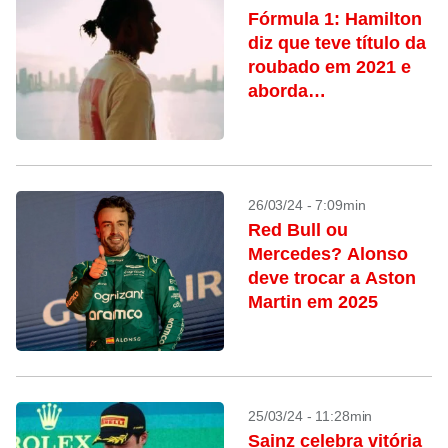
Fórmula 1: Hamilton
diz que teve título da
roubado em 2021 e
aborda
aposentadoria
26/03/24 - 7:09min
Red Bull ou
Mercedes? Alonso
deve trocar a Aston
Martin em 2025
25/03/24 - 11:28min
Sainz celebra vitória