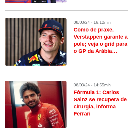
08/03/24 - 16:12min
Como de praxe,
Verstappen garante a
pole; veja o grid para
o GP da Arábia
Saudita
08/03/24 - 14:55min
Fórmula 1: Carlos
Sainz se recupera de
cirurgia, informa
Ferrari