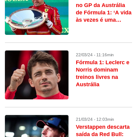
no GP da Austrália
de Fórmula 1: ‘A vida
às vezes é uma
loucura’
22/03/24 - 11:16min
Fórmula 1: Leclerc e
Norris dominam
treinos livres na
Austrália
21/03/24 - 12:03min
Verstappen descarta
saída da Red Bull: