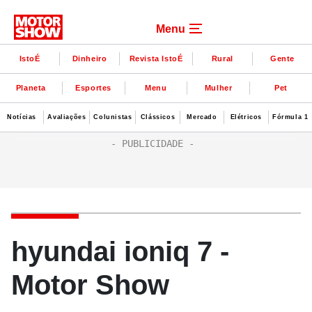
Menu
IstoÉ
Dinheiro
Revista IstoÉ
Rural
Gente
Planeta
Esportes
Menu
Mulher
Pet
Notícias
Avaliações
Colunistas
Clássicos
Mercado
Elétricos
Fórmula 1
hyundai ioniq 7 -
Motor Show