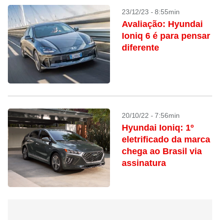
23/12/23 - 8:55min
Avaliação: Hyundai
Ioniq 6 é para pensar
diferente
20/10/22 - 7:56min
Hyundai Ioniq: 1º
eletrificado da marca
chega ao Brasil via
assinatura