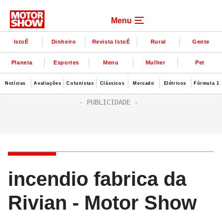
Menu
IstoÉ
Dinheiro
Revista IstoÉ
Rural
Gente
Planeta
Esportes
Menu
Mulher
Pet
Notícias
Avaliações
Colunistas
Clássicos
Mercado
Elétricos
Fórmula 1
incendio fabrica da
Rivian - Motor Show