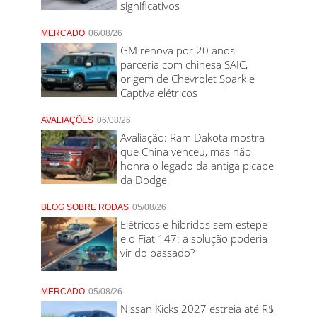
significativos
MERCADO
06/08/26
GM renova por 20 anos
parceria com chinesa SAIC,
origem de Chevrolet Spark e
Captiva elétricos
AVALIAÇÕES
06/08/26
Avaliação: Ram Dakota mostra
que China venceu, mas não
honra o legado da antiga picape
da Dodge
BLOG SOBRE RODAS
05/08/26
Elétricos e híbridos sem estepe
e o Fiat 147: a solução poderia
vir do passado?
MERCADO
05/08/26
Nissan Kicks 2027 estreia até R$