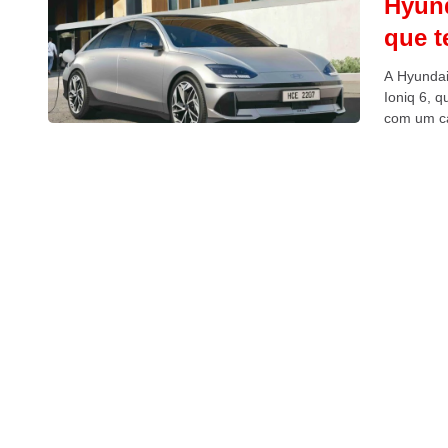
Hyund
que t
A Hyundai 
Ioniq 6, 
com um ca