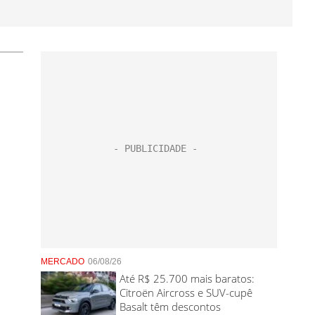
MERCADO
06/08/26
Até R$ 25.700 mais baratos:
Citroën Aircross e SUV-cupê
Basalt têm descontos