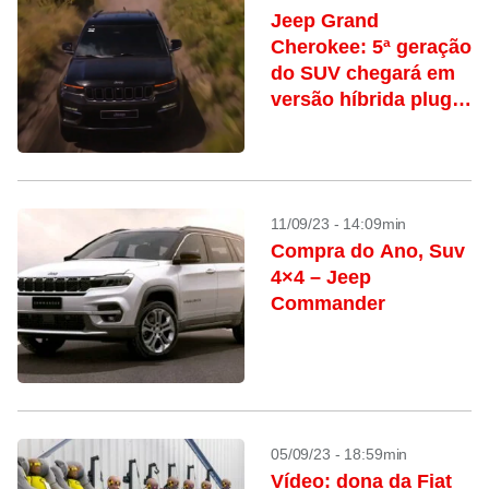
Jeep Grand
Cherokee: 5ª geração
do SUV chegará em
versão híbrida plug-
in
11/09/23 - 14:09min
Compra do Ano, Suv
4×4 – Jeep
Commander
05/09/23 - 18:59min
Vídeo: dona da Fiat