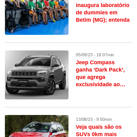
inaugura laboratório
de dummies em
Betim (MG); entenda
05/09/23 - 18:07min
Jeep Compass
ganha ‘Dark Pack’,
que agrega
exclusividade ao
visual do SUV
13/08/23 - 9:50min
Veja quais são os
SUVs 0km mais