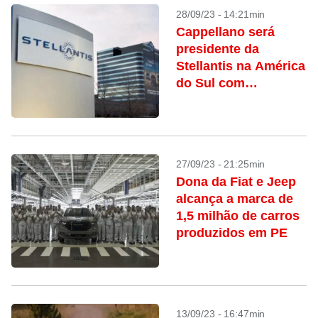
28/09/23 - 14:21min
Cappellano será
presidente da
Stellantis na América
do Sul com
promoção de Filosa
a CEO da Jeep
27/09/23 - 21:25min
Dona da Fiat e Jeep
alcança a marca de
1,5 milhão de carros
produzidos em PE
13/09/23 - 16:47min