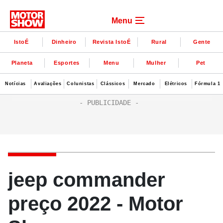
Menu
IstoÉ
Dinheiro
Revista IstoÉ
Rural
Gente
Planeta
Esportes
Menu
Mulher
Pet
Notícias
Avaliações
Colunistas
Clássicos
Mercado
Elétricos
Fórmula 1
jeep commander
preço 2022 - Motor