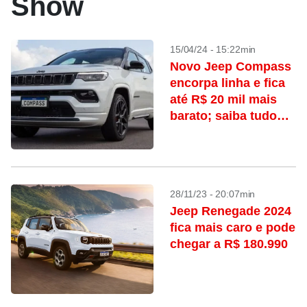
Show
15/04/24 - 15:22min
Novo Jeep Compass
encorpa linha e fica
até R$ 20 mil mais
barato; saiba tudo
que mudou
28/11/23 - 20:07min
Jeep Renegade 2024
fica mais caro e pode
chegar a R$ 180.990