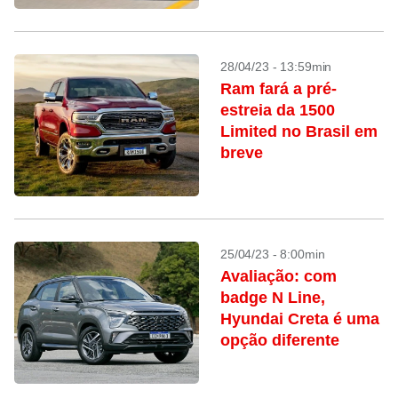
28/04/23 - 13:59min
Ram fará a pré-
estreia da 1500
Limited no Brasil em
breve
25/04/23 - 8:00min
Avaliação: com
badge N Line,
Hyundai Creta é uma
opção diferente