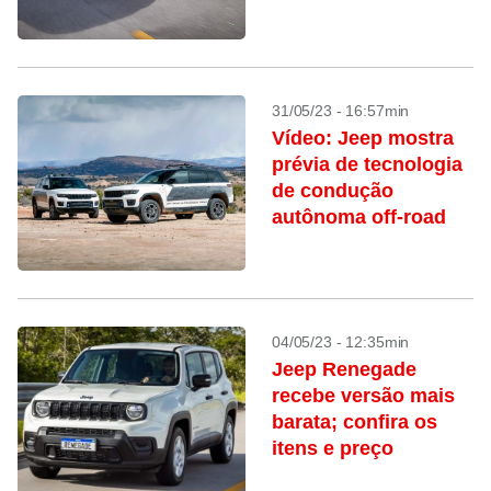
31/05/23 - 16:57min
Vídeo: Jeep mostra
prévia de tecnologia
de condução
autônoma off-road
04/05/23 - 12:35min
Jeep Renegade
recebe versão mais
barata; confira os
itens e preço