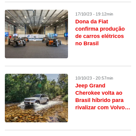
17/10/23 - 19:12min
Dona da Fiat
confirma produção
de carros elétricos
no Brasil
10/10/23 - 20:57min
Jeep Grand
Cherokee volta ao
Brasil híbrido para
rivalizar com Volvo
XC90