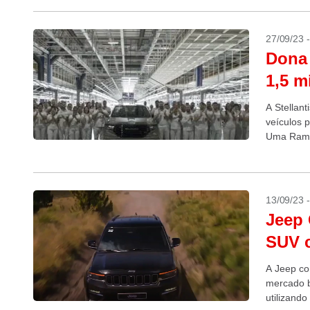
27/09/23 
Dona 
1,5 m
A Stellan
veículos 
Uma Rampa
13/09/23 
Jeep 
SUV c
A Jeep co
mercado b
utilizand