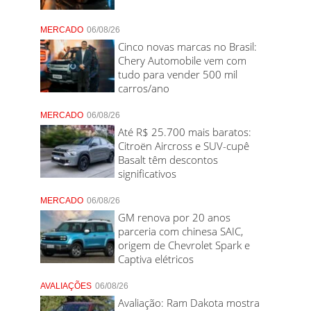
MERCADO
06/08/26
Cinco novas marcas no Brasil:
Chery Automobile vem com
tudo para vender 500 mil
carros/ano
MERCADO
06/08/26
Até R$ 25.700 mais baratos:
Citroën Aircross e SUV-cupê
Basalt têm descontos
significativos
MERCADO
06/08/26
GM renova por 20 anos
parceria com chinesa SAIC,
origem de Chevrolet Spark e
Captiva elétricos
AVALIAÇÕES
06/08/26
Avaliação: Ram Dakota mostra