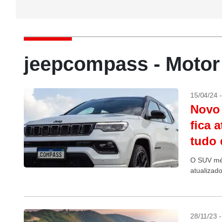
jeepcompass - Moto
15/04/24 
Novo 
fica 
tudo
O SUV méd
atualizad
28/11/23 