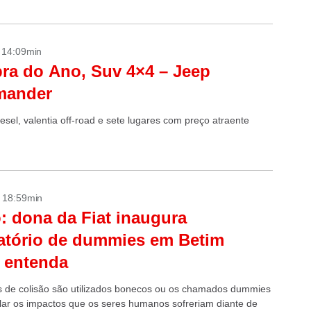
i...
- 14:09min
a do Ano, Suv 4×4 – Jeep
ander
esel, valentia off-road e sete lugares com preço atraente
- 18:59min
: dona da Fiat inaugura
atório de dummies em Betim
 entenda
s de colisão são utilizados bonecos ou os chamados dummies
lar os impactos que os seres humanos sofreriam diante de