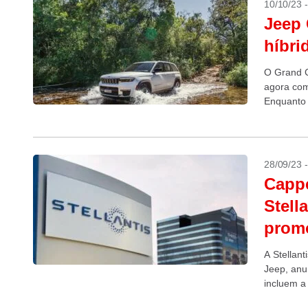
10/10/23 
Jeep 
híbri
O Grand C
agora com
Enquanto 
comerciali
28/09/23 
Cappe
Stell
promo
A Stellant
Jeep, anu
incluem a 
novembro,