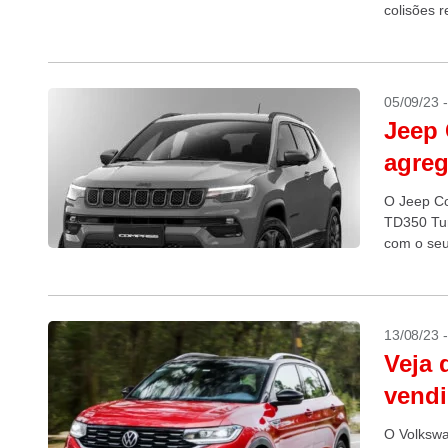
colisões r
05/09/23 
Jeep 
agreg
O Jeep Co
TD350 Tur
com o seu
13/08/23 
Veja 
vendi
O Volkswa