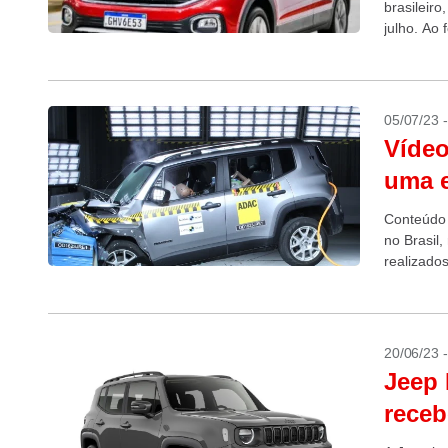
brasileir
julho. Ao
05/07/23 
Vídeo
uma e
Conteúdo 
no Brasil
realizado
para a Am
20/06/23 
Jeep 
receb