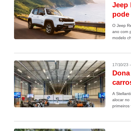
Jeep 
pode 
O Jeep Re
ano com p
modelo ch
promovido
17/10/23 
Dona 
carro
A Stellan
alocar no
primeiros
motorizaçã