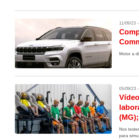
geração va
11/09/23 
Compr
Comm
Motor a di
05/09/23 
Vídeo
labor
(MG);
Nos teste
para simu