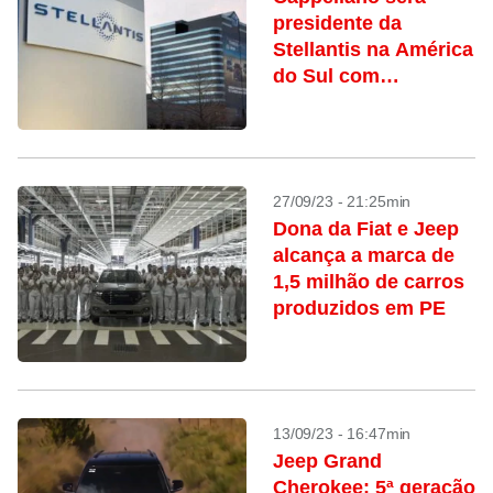
presidente da
Stellantis na América
do Sul com
promoção de Filosa
a CEO da Jeep
27/09/23 - 21:25min
Dona da Fiat e Jeep
alcança a marca de
1,5 milhão de carros
produzidos em PE
13/09/23 - 16:47min
Jeep Grand
Cherokee: 5ª geração