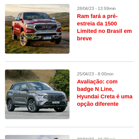
28/04/23 - 13:59min
Ram fará a pré-
estreia da 1500
Limited no Brasil em
breve
25/04/23 - 8:00min
Avaliação: com
badge N Line,
Hyundai Creta é uma
opção diferente