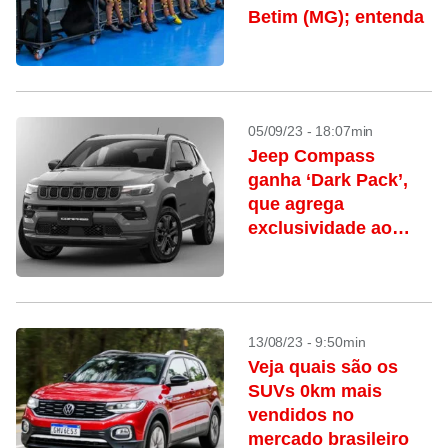
Betim (MG); entenda
05/09/23 - 18:07min
Jeep Compass
ganha ‘Dark Pack’,
que agrega
exclusividade ao
visual do SUV
13/08/23 - 9:50min
Veja quais são os
SUVs 0km mais
vendidos no
mercado brasileiro