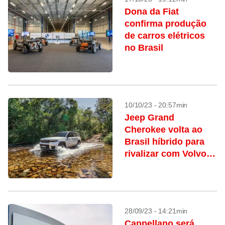
Dona da Fiat
confirma produção
de carros elétricos
no Brasil
10/10/23 - 20:57min
Jeep Grand
Cherokee volta ao
Brasil híbrido para
rivalizar com Volvo
XC90
28/09/23 - 14:21min
Cappellano será