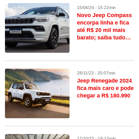
15/04/24 - 15:22min
Novo Jeep Compass
encorpa linha e fica
até R$ 20 mil mais
barato; saiba tudo
que mudou
28/11/23 - 20:07min
Jeep Renegade 2024
fica mais caro e pode
chegar a R$ 180.990
17/10/23 - 19:12min