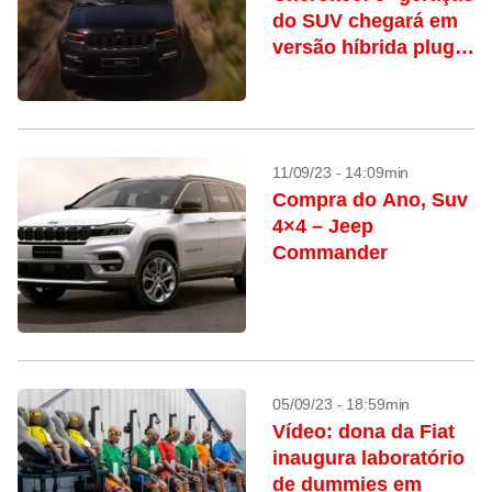
do SUV chegará em
versão híbrida plug-
in
11/09/23 - 14:09min
Compra do Ano, Suv
4×4 – Jeep
Commander
05/09/23 - 18:59min
Vídeo: dona da Fiat
inaugura laboratório
de dummies em