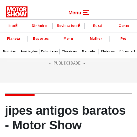
Menu
IstoÉ
Dinheiro
Revista IstoÉ
Rural
Gente
Planeta
Esportes
Menu
Mulher
Pet
Notícias
Avaliações
Colunistas
Clássicos
Mercado
Elétricos
Fórmula 1
jipes antigos baratos
- Motor Show