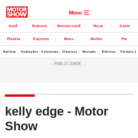
Menu
IstoÉ
Dinheiro
Revista IstoÉ
Rural
Gente
Planeta
Esportes
Menu
Mulher
Pet
Notícias
Avaliações
Colunistas
Clássicos
Mercado
Elétricos
Fórmula 1
kelly edge - Motor
Show