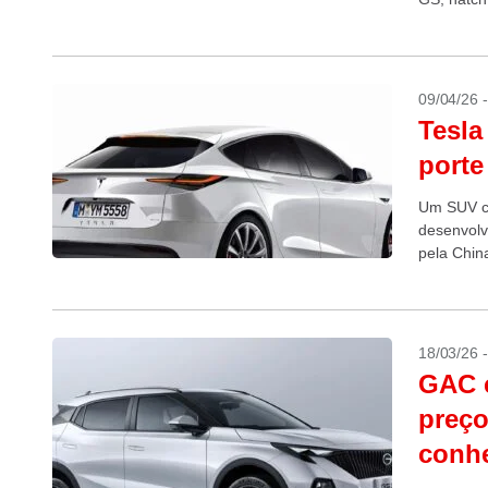
09/04/26 
Tesla
porte
Um SUV c
desenvolv
pela Chin
18/03/26 
GAC c
preço
conhe