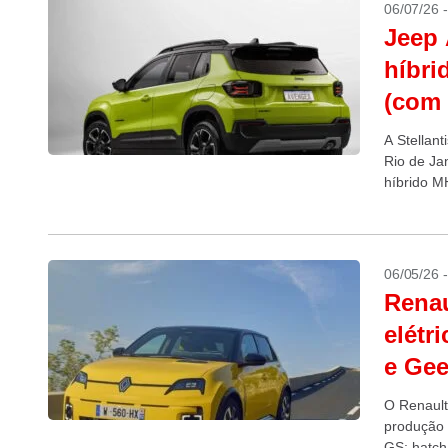
06/07/26 
Jeep 
híbri
(com 
A Stellan
Rio de Ja
híbrido M
06/05/26 
Renau
elétr
e Gee
O Renault
produção 
GS; hatch