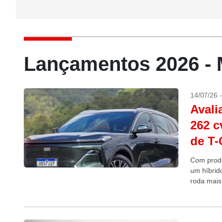
Lançamentos 2026 -
14/07/26 
Avali
262 c
de T-
Com produ
um híbrid
roda mais