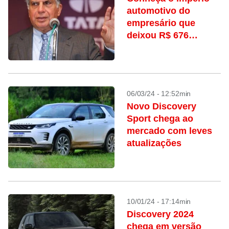
automotivo do
empresário que
deixou R$ 676
milhões de
herança para o
cachorro
06/03/24 - 12:52min
Novo Discovery
Sport chega ao
mercado com leves
atualizações
10/01/24 - 17:14min
Discovery 2024
chega em versão