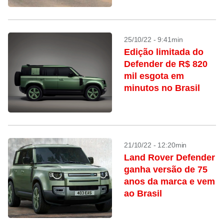
25/10/22 - 9:41min
Edição limitada do
Defender de R$ 820
mil esgota em
minutos no Brasil
21/10/22 - 12:20min
Land Rover Defender
ganha versão de 75
anos da marca e vem
ao Brasil