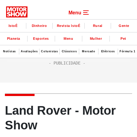
Menu
IstoÉ
Dinheiro
Revista IstoÉ
Rural
Gente
Planeta
Esportes
Menu
Mulher
Pet
Notícias
Avaliações
Colunistas
Clássicos
Mercado
Elétricos
Fórmula 1
Land Rover - Motor
Show