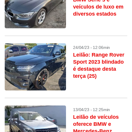
veículos de luxo em
diversos estados
24/04/23 - 12:06min
Leilão: Range Rover
Sport 2023 blindado
é destaque desta
terça (25)
13/04/23 - 12:25min
Leilão de veículos
oferece BMW e
Mercedes-Benz