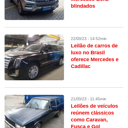
blindados
22/03/23 - 14:52min
Leilão de carros de
luxo no Brasil
oferece Mercedes e
Cadillac
21/03/23 - 11:45min
Leilões de veículos
reúnem clássicos
como Caravan,
Fusca e Gol