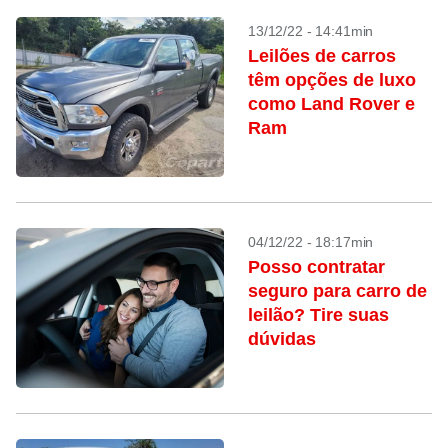
13/12/22 - 14:41min
Leilões de carros
têm opções de luxo
como Land Rover e
Ram
04/12/22 - 18:17min
Posso contratar
seguro para carro de
leilão? Tire suas
dúvidas