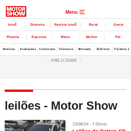
Menu
IstoÉ
Dinheiro
Revista IstoÉ
Rural
Gente
Planeta
Esportes
Menu
Mulher
Pet
Notícias
Avaliações
Colunistas
Clássicos
Mercado
Elétricos
Fórmula 1
leilões - Motor Show
23/09/24 - 7:00min