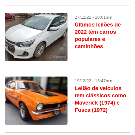
27/12/22 - 10:01min
Últimos leilões de
2022 têm carros
populares e
caminhões
19/12/22 - 15:47min
Leilão de veículos
tem clássicos como
Maverick (1974) e
Fusca (1972)