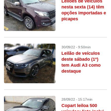
Leilões de veículos
nesta sexta (14) têm
opções importadas e
picapes
30/09/22 - 9:50min
Leilão de veículos
deste sábado (1º)
tem Audi A3 como
destaque
28/09/22 - 15:17min
Copart leiloa 500