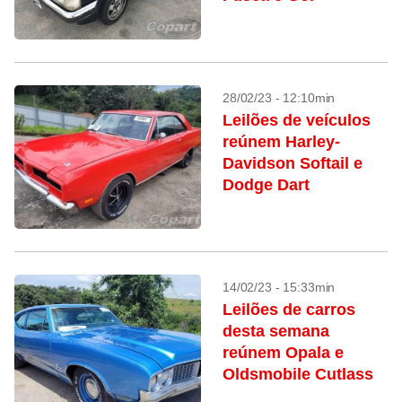
28/02/23 - 12:10min
Leilões de veículos
reúnem Harley-
Davidson Softail e
Dodge Dart
14/02/23 - 15:33min
Leilões de carros
desta semana
reúnem Opala e
Oldsmobile Cutlass