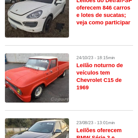
Leilões do Detran-SP
oferecem 846 carros
e lotes de sucatas;
veja como participar
24/10/23 - 18:15min
Leilão noturno de
veículos tem
Chevrolet C15 de
1969
23/08/23 - 13:01min
Leilões oferecem
BMW Série 3 e