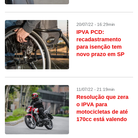
20/07/22 - 16:29min
IPVA PCD:
recadastramento
para isenção tem
novo prazo em SP
11/07/22 - 21:19min
Resolução que zera
o IPVA para
motocicletas de até
170cc está valendo