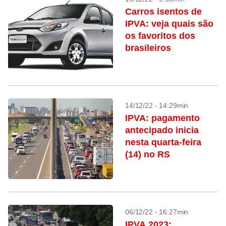
Carros isentos de
IPVA: veja quais são
os favoritos dos
brasileiros
14/12/22 - 14:29min
IPVA: pagamento
antecipado inicia
nesta quarta-feira
(14) no RS
06/12/22 - 16:27min
IPVA 2023: