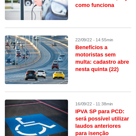
como funciona
22/09/22 - 14:55min
Benefícios a
motoristas sem
multa: cadastro abre
nesta quinta (22)
16/09/22 - 11:38min
IPVA SP para PCD:
será possível utilizar
laudos anteriores
para isenção