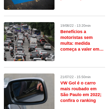
19/08/22 - 13:20min
Benefícios a
motoristas sem
multa: medida
começa a valer em
setembro
21/07/22 - 15:50min
VW Gol é o carro
mais roubado em
São Paulo em 2022;
confira o ranking