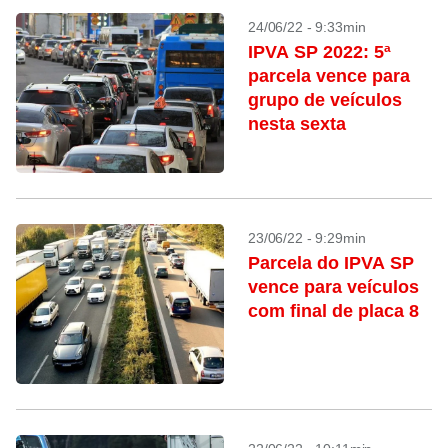
24/06/22 - 9:33min
IPVA SP 2022: 5ª
parcela vence para
grupo de veículos
nesta sexta
23/06/22 - 9:29min
Parcela do IPVA SP
vence para veículos
com final de placa 8