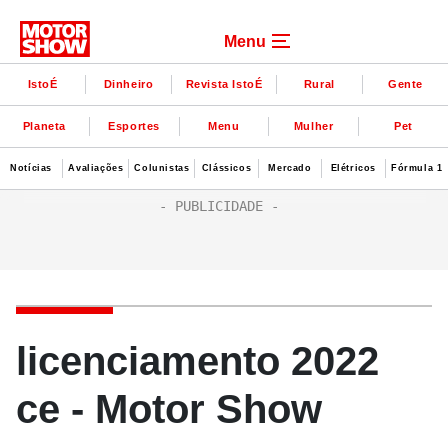
Menu
IstoÉ
Dinheiro
Revista IstoÉ
Rural
Gente
Planeta
Esportes
Menu
Mulher
Pet
Notícias
Avaliações
Colunistas
Clássicos
Mercado
Elétricos
Fórmula 1
licenciamento 2022
ce - Motor Show