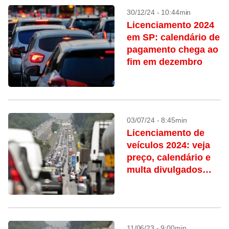
30/12/24 - 10:44min
Licenciamento 2024
em SP: calendário de
pagamento chega ao
fim em dezembro
03/07/24 - 8:45min
Licenciamento de
veículos 2024: veja
preço, calendário e
multa divulgados
pelo Detran-SP
11/06/23 - 9:00min