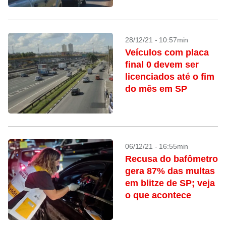
28/12/21 - 10:57min
Veículos com placa
final 0 devem ser
licenciados até o fim
do mês em SP
06/12/21 - 16:55min
Recusa do bafômetro
gera 87% das multas
em blitze de SP; veja
o que acontece