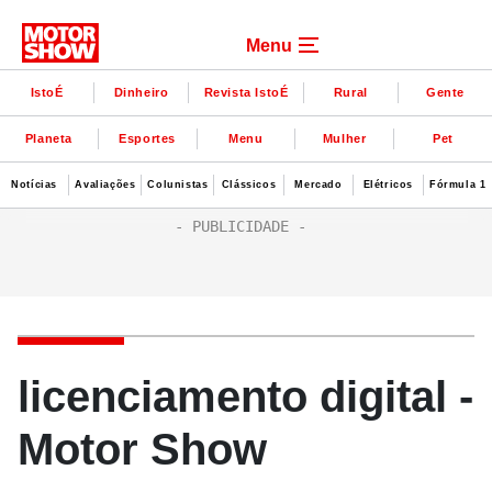
Menu
IstoÉ
Dinheiro
Revista IstoÉ
Rural
Gente
Planeta
Esportes
Menu
Mulher
Pet
Notícias
Avaliações
Colunistas
Clássicos
Mercado
Elétricos
Fórmula 1
licenciamento digital -
Motor Show