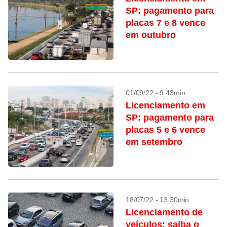
SP: pagamento para
placas 7 e 8 vence
em outubro
01/09/22 - 9:43min
Licenciamento em
SP: pagamento para
placas 5 e 6 vence
em setembro
18/07/22 - 13:30min
Licenciamento de
veículos: saiba o