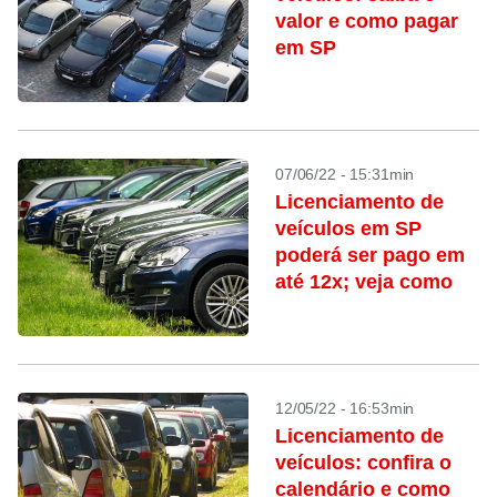
valor e como pagar
em SP
07/06/22 - 15:31min
Licenciamento de
veículos em SP
poderá ser pago em
até 12x; veja como
12/05/22 - 16:53min
Licenciamento de
veículos: confira o
calendário e como