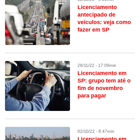
Licenciamento
antecipado de
veículos: veja como
fazer em SP
28/11/22 - 17:09min
Licenciamento em
SP: grupo tem até o
fim de novembro
para pagar
02/10/22 - 8:47min
Licenciamento em