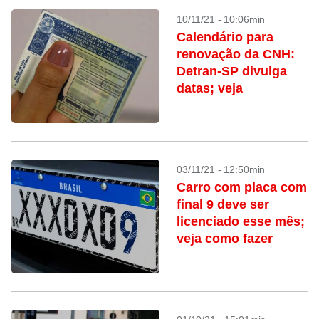
10/11/21 - 10:06min
Calendário para
renovação da CNH:
Detran-SP divulga
datas; veja
03/11/21 - 12:50min
Carro com placa com
final 9 deve ser
licenciado esse mês;
veja como fazer