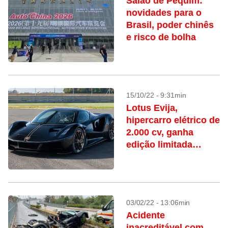
Salão de Pequim:
novidades para o
Brasil, poder chinês
e risco de bolha
15/10/22 - 9:31min
Lotus Evija,
hipercarro elétrico de
2.000 cv, ganha
edição limitada
Fittipaldi
03/02/22 - 13:06min
Acidente
inacreditável com