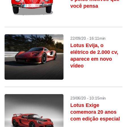
você pensa
22/09/20 - 16:11min
Lotus Evija, o
elétrico de 2.000 cv,
aparece em novo
vídeo
23/06/20 - 10:15min
Lotus Exige
comemora 20 anos
com edição especial