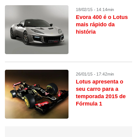
18/02/15 - 14:14min
Evora 400 é o Lotus
mais rápido da
história
26/01/15 - 17:42min
Lotus apresenta o
seu carro para a
temporada 2015 de
Fórmula 1