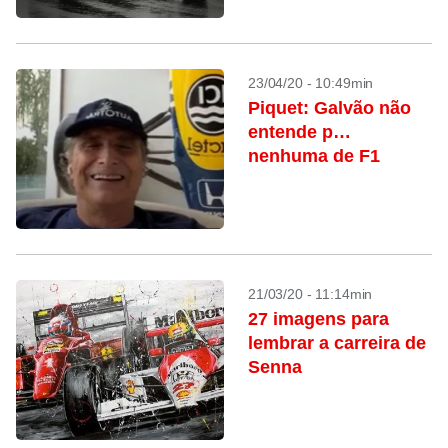
23/04/20 - 10:49min
Piquet: Galvão não
entende p…
nenhuma de F1
21/03/20 - 11:14min
27 imagens para
lembrar a carreira de
Senna