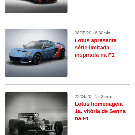
08/05/20 - 8:30min
Lotus apresenta
série limitada
inspirada na F1
23/04/20 - 15:36min
Lotus homenageia
1a. vitória de Senna
na F1