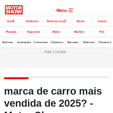
Menu
IstoÉ
Dinheiro
Revista IstoÉ
Rural
Gente
Planeta
Esportes
Menu
Mulher
Pet
Notícias
Avaliações
Colunistas
Clássicos
Mercado
Elétricos
Fórmula 1
marca de carro mais
vendida de 2025? -