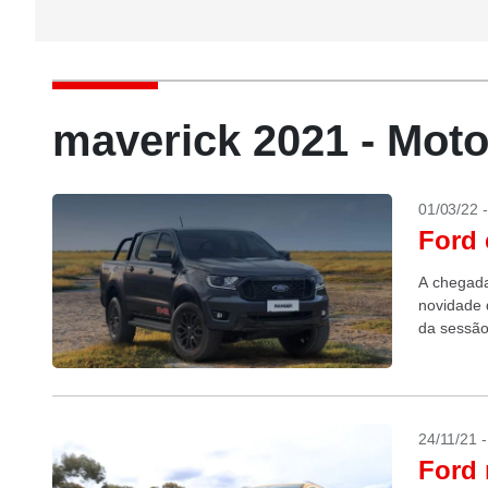
maverick 2021 - Mot
01/03/22 
Ford 
A chegada
novidade 
da sessão
24/11/21 
Ford 