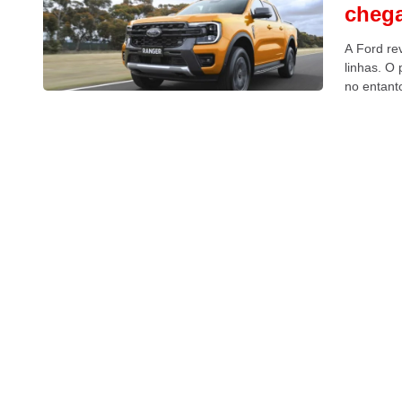
chega
A Ford re
linhas. O 
no entant