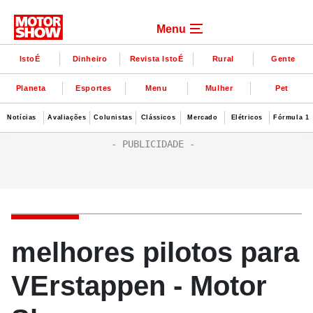
Menu
IstoÉ
Dinheiro
Revista IstoÉ
Rural
Gente
Planeta
Esportes
Menu
Mulher
Pet
Notícias
Avaliações
Colunistas
Clássicos
Mercado
Elétricos
Fórmula 1
melhores pilotos para
VErstappen - Motor