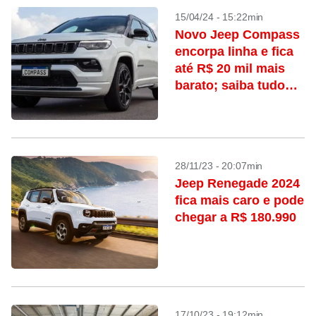
15/04/24 - 15:22min
Novo Jeep Compass
encorpa linha e fica
até R$ 20 mil mais
barato; saiba tudo
que mudou
28/11/23 - 20:07min
Jeep Renegade 2024
fica mais caro e pode
chegar a R$ 180.990
17/10/23 - 19:12min