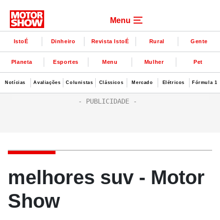
Menu
IstoÉ
Dinheiro
Revista IstoÉ
Rural
Gente
Planeta
Esportes
Menu
Mulher
Pet
Notícias
Avaliações
Colunistas
Clássicos
Mercado
Elétricos
Fórmula 1
melhores suv - Motor
Show