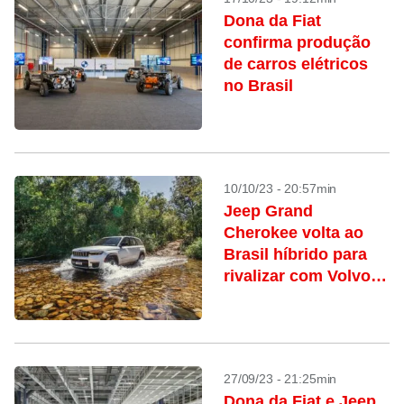
Dona da Fiat
confirma produção
de carros elétricos
no Brasil
10/10/23 - 20:57min
Jeep Grand
Cherokee volta ao
Brasil híbrido para
rivalizar com Volvo
XC90
27/09/23 - 21:25min
Dona da Fiat e Jeep