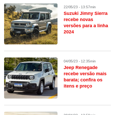
22/05/23 - 13:57min
Suzuki Jimny Sierra
recebe novas
versões para a linha
2024
04/05/23 - 12:35min
Jeep Renegade
recebe versão mais
barata; confira os
itens e preço