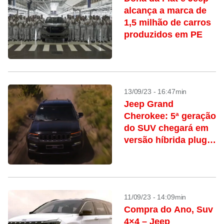
alcança a marca de
1,5 milhão de carros
produzidos em PE
13/09/23 - 16:47min
Jeep Grand
Cherokee: 5ª geração
do SUV chegará em
versão híbrida plug-
in
11/09/23 - 14:09min
Compra do Ano, Suv
4×4 – Jeep