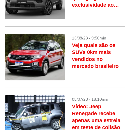
exclusividade ao
visual do SUV
13/08/23 - 9:50min
Veja quais são os
SUVs 0km mais
vendidos no
mercado brasileiro
05/07/23 - 18:10min
Vídeo: Jeep
Renegade recebe
apenas uma estrela
em teste de colisão