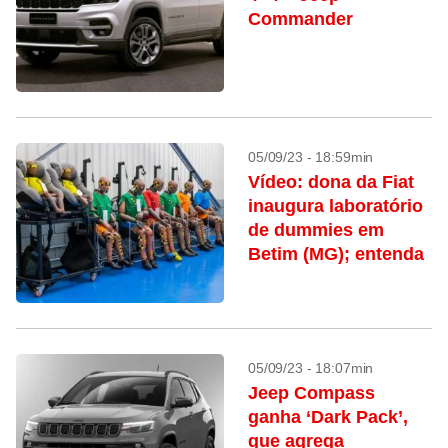
Commander
05/09/23 - 18:59min
Vídeo: dona da Fiat
inaugura laboratório
de dummies em
Betim (MG); entenda
05/09/23 - 18:07min
Jeep Compass
ganha ‘Dark Pack’,
que agrega