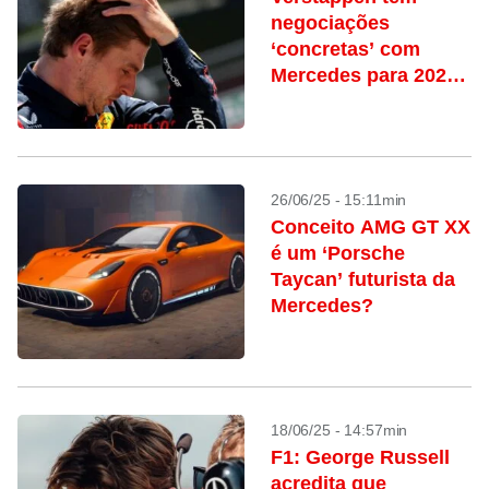
negociações
‘concretas’ com
Mercedes para 2026,
diz mídia britânica
26/06/25 - 15:11min
Conceito AMG GT XX
é um ‘Porsche
Taycan’ futurista da
Mercedes?
18/06/25 - 14:57min
F1: George Russell
acredita que