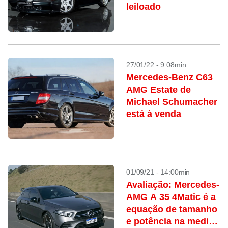
leiloado
27/01/22 - 9:08min
Mercedes-Benz C63
AMG Estate de
Michael Schumacher
está à venda
01/09/21 - 14:00min
Avaliação: Mercedes-
AMG A 35 4Matic é a
equação de tamanho
e potência na medida