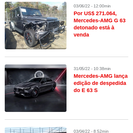
03/06/22 - 12:00min
Por US$ 271.064,
Mercedes-AMG G 63
detonado está à
venda
31/05/22 - 10:38min
Mercedes-AMG lança
edição de despedida
do E 63 S
03/04/22 - 8:52min