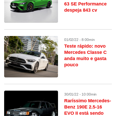
63 SE Performance
despeja 843 cv
01/02/22 - 8:00min
Teste rápido: novo
Mercedes Classe C
anda muito e gasta
pouco
30/01/22 - 10:00min
Raríssimo Mercedes-
Benz 190E 2.5-16
EVO II está sendo