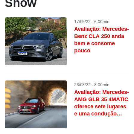
Show
17/09/22 - 6:00min
Avaliação: Mercedes-
Benz CLA 250 anda
bem e consome
pouco
23/08/22 - 8:00min
Avaliação: Mercedes-
AMG GLB 35 4MATIC
oferece sete lugares
e uma condução
esperta