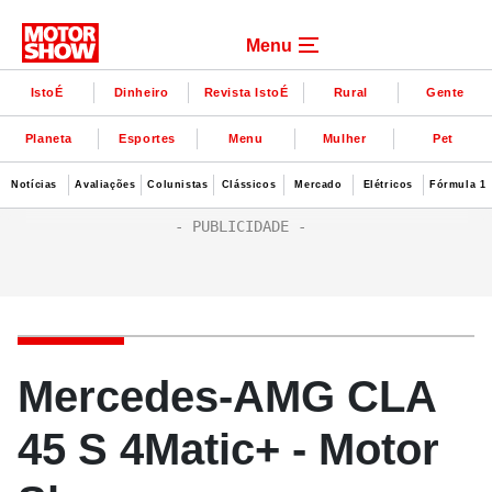
Menu
IstoÉ
Dinheiro
Revista IstoÉ
Rural
Gente
Planeta
Esportes
Menu
Mulher
Pet
Notícias
Avaliações
Colunistas
Clássicos
Mercado
Elétricos
Fórmula 1
Mercedes-AMG CLA
45 S 4Matic+ - Motor