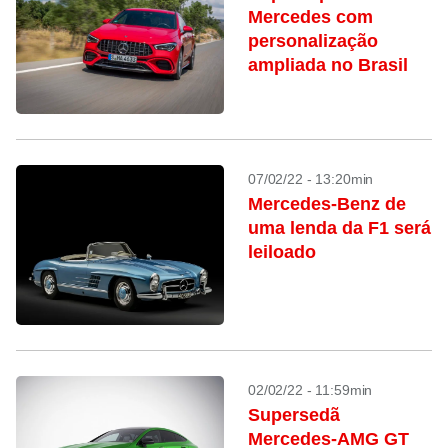
Mercedes com
personalização
ampliada no Brasil
07/02/22 - 13:20min
Mercedes-Benz de
uma lenda da F1 será
leiloado
02/02/22 - 11:59min
Supersedã
Mercedes-AMG GT