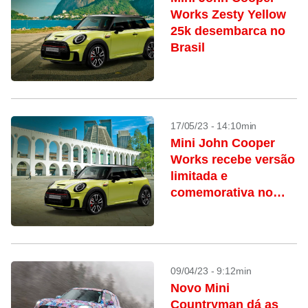
Works Zesty Yellow
25k desembarca no
Brasil
17/05/23 - 14:10min
Mini John Cooper
Works recebe versão
limitada e
comemorativa no
Brasil
09/04/23 - 9:12min
Novo Mini
Countryman dá as