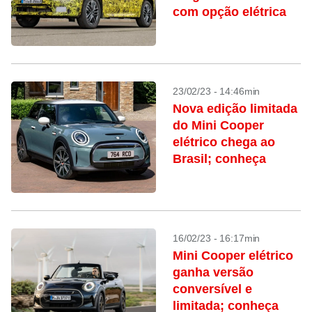
com opção elétrica
23/02/23 - 14:46min
Nova edição limitada
do Mini Cooper
elétrico chega ao
Brasil; conheça
16/02/23 - 16:17min
Mini Cooper elétrico
ganha versão
conversível e
limitada; conheça