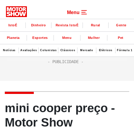
Menu
IstoÉ
Dinheiro
Revista IstoÉ
Rural
Gente
Planeta
Esportes
Menu
Mulher
Pet
Notícias
Avaliações
Colunistas
Clássicos
Mercado
Elétricos
Fórmula 1
mini cooper preço -
Motor Show