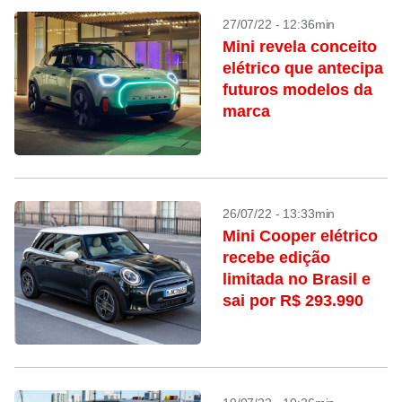
27/07/22 - 12:36min
Mini revela conceito
elétrico que antecipa
futuros modelos da
marca
26/07/22 - 13:33min
Mini Cooper elétrico
recebe edição
limitada no Brasil e
sai por R$ 293.990