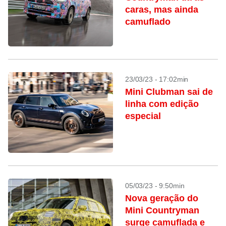
caras, mas ainda
camuflado
23/03/23 - 17:02min
Mini Clubman sai de
linha com edição
especial
05/03/23 - 9:50min
Nova geração do
Mini Countryman
surge camuflada e