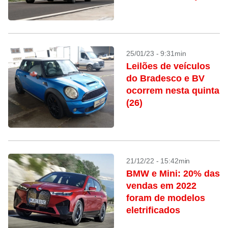
25/01/23 - 9:31min
Leilões de veículos
do Bradesco e BV
ocorrem nesta quinta
(26)
21/12/22 - 15:42min
BMW e Mini: 20% das
vendas em 2022
foram de modelos
eletrificados