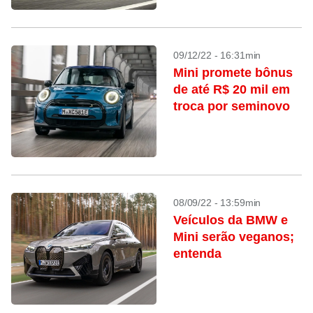
09/12/22 - 16:31min
Mini promete bônus
de até R$ 20 mil em
troca por seminovo
08/09/22 - 13:59min
Veículos da BMW e
Mini serão veganos;
entenda