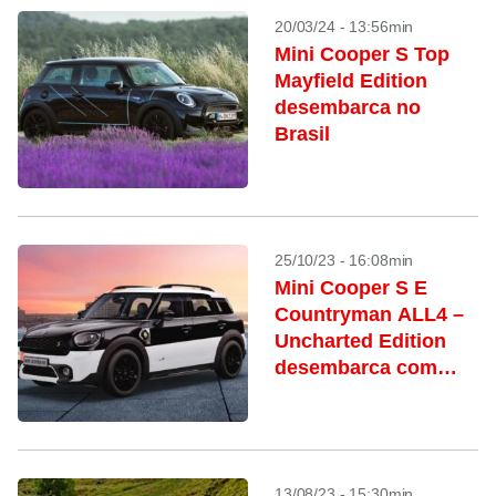
20/03/24 - 13:56min
Mini Cooper S Top
Mayfield Edition
desembarca no
Brasil
25/10/23 - 16:08min
Mini Cooper S E
Countryman ALL4 –
Uncharted Edition
desembarca com
apenas 10 unidades
13/08/23 - 15:30min