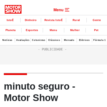
Menu
IstoÉ
Dinheiro
Revista IstoÉ
Rural
Gente
Planeta
Esportes
Menu
Mulher
Pet
Notícias
Avaliações
Colunistas
Clássicos
Mercado
Elétricos
Fórmula 1
minuto seguro -
Motor Show