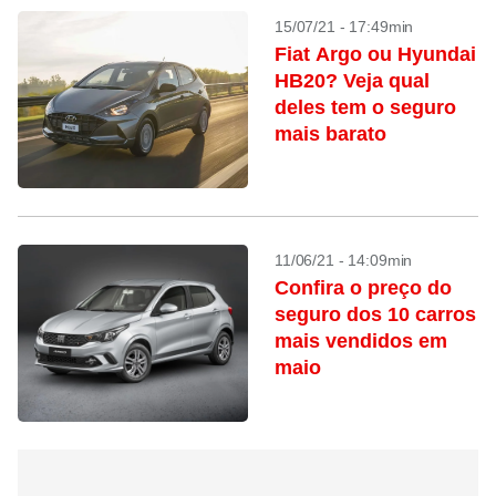
15/07/21 - 17:49min
Fiat Argo ou Hyundai
HB20? Veja qual
deles tem o seguro
mais barato
11/06/21 - 14:09min
Confira o preço do
seguro dos 10 carros
mais vendidos em
maio