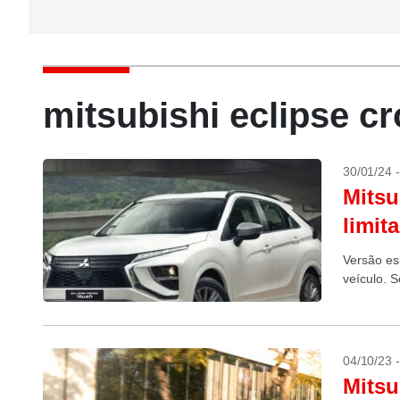
mitsubishi eclipse c
30/01/24 
Mitsu
limit
Versão es
veículo. 
04/10/23 
Mitsu