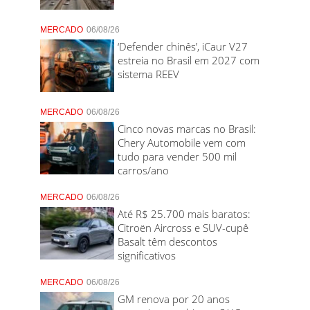
MERCADO
06/08/26
‘Defender chinês’, iCaur V27
estreia no Brasil em 2027 com
sistema REEV
MERCADO
06/08/26
Cinco novas marcas no Brasil:
Chery Automobile vem com
tudo para vender 500 mil
carros/ano
MERCADO
06/08/26
Até R$ 25.700 mais baratos:
Citroën Aircross e SUV-cupê
Basalt têm descontos
significativos
MERCADO
06/08/26
GM renova por 20 anos