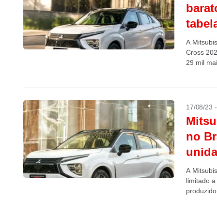
barat
tabel
A Mitsubi
Cross 202
29 mil ma
17/08/23 
Mitsu
no Br
unid
A Mitsubi
limitado a
produzido
SUV é...